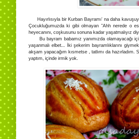
Hayırlısıyla bir Kurban Bayramı' na daha kavuşuyo
Çocukluğumuzda ki gibi olmayan "Ahh nerede o es
heyecanını, coşkusunu sonuna kadar yaşatmalıyız d
Bu bayram babamız yanımızda olamayacağı için b
yaşanmalı elbet... İki şekerim bayramlıklarını giym
akşam yapacağım kısmetse , tatlımı da hazırladım. Sev
yaptım, içinde irmik yok.