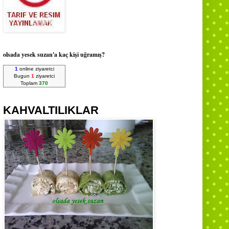
olsada yesek suzan'a kaç kişi uğramış?
1
online ziyaretci
Bugun
1
ziyaretci
Toplam
370
KAHVALTILIKLAR