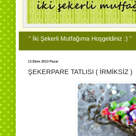
" İki Şekerli Mutfağıma Hoşgeldiniz :) "
13 Ekim 2013 Pazar
ŞEKERPARE TATLISI ( İRMİKSİZ )