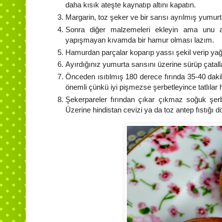
daha kısık ateşte kaynatıp altını kapatın.
Margarin, toz şeker ve bir sarısı ayrılmış yumurta
Sonra diğer malzemeleri ekleyin ama unu 
yapışmayan kıvamda bir hamur olması lazım.
Hamurdan parçalar koparıp yassı şekil verip yağla
Ayırdığınız yumurta sarısını üzerine sürüp çatalla 
Önceden ısıtılmış 180 derece fırında 35-40 dakik
önemli çünkü iyi pişmezse şerbetleyince tatlılar 
Şekerpareler fırından çıkar çıkmaz soğuk şerb
Üzerine hindistan cevizi ya da toz antep fıstığı d