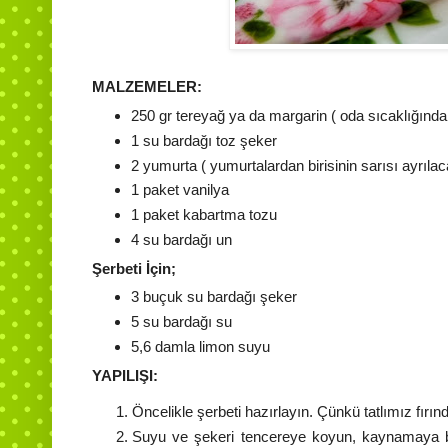
MALZEMELER:
250 gr tereyağ ya da margarin ( oda sıcaklığında
1 su bardağı toz şeker
2 yumurta ( yumurtalardan birisinin sarısı ayrılac
1 paket vanilya
1 paket kabartma tozu
4 su bardağı un
Şerbeti İçin;
3 buçuk su bardağı şeker
5 su bardağı su
5,6 damla limon suyu
YAPILIŞI:
Öncelikle şerbeti hazırlayın. Çünkü tatlımız fır
Suyu ve şekeri tencereye koyun, kaynamaya ba