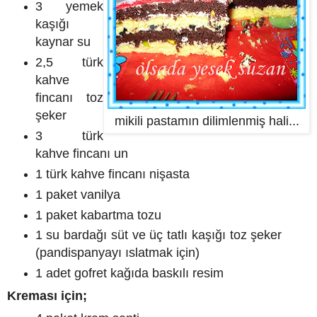
3 yemek
kaşığı
kaynar su
2,5 türk
kahve
fincanı toz
şeker
mikili pastamın dilimlenmiş hali...
3 türk
kahve fincanı un
1 türk kahve fincanı nişasta
1 paket vanilya
1 paket kabartma tozu
1 su bardağı süt ve üç tatlı kaşığı toz şeker
(pandispanyayı ıslatmak için)
1 adet gofret kağıda baskılı resim
Kreması için;