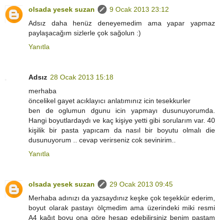
olsada yesek suzan
9 Ocak 2013 23:12
Adsız daha henüz deneyemedim ama yapar yapmaz
paylaşacağım sizlerle çok sağolun :)
Yanıtla
Adsız
28 Ocak 2013 15:18
merhaba
öncelikel gayet acıklayıcı anlatımınız icin tesekkurler
ben de oglumun dgunu icin yapmayı dusunuyorumda.
Hangi boyutlardaydı ve kaç kişiye yetti gibi sorularım var. 40
kişilik bir pasta yapıcam da nasıl bir boyutu olmalı die
dusunuyorum .. cevap verirseniz cok sevinirim..
Yanıtla
olsada yesek suzan
29 Ocak 2013 09:45
Merhaba adınızı da yazsaydınız keşke çok teşekkür ederim,
boyut olarak pastayı ölçmedim ama üzerindeki miki resmi
A4 kağıt boyu ona göre hesap edebilirsiniz benim pastam