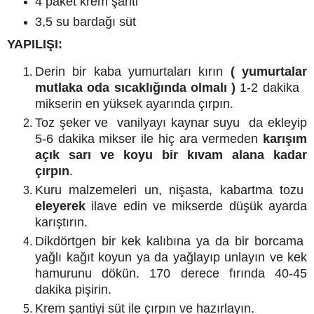
4 paket krem şanti
3,5 su bardağı süt
YAPILIŞI:
Derin bir kaba yumurtaları kırın
( yumurtalar
mutlaka oda sıcaklığında olmalı )
1-2 dakika
mikserin en yüksek ayarında çırpın.
Toz şeker ve vanilyayı kaynar suyu da ekleyip
5-6 dakika mikser ile hiç ara vermeden
karışım
açık sarı ve koyu bir kıvam alana kadar
çırpın
.
Kuru malzemeleri un, nişasta, kabartma tozu
eleyerek
ilave edin ve mikserde düşük ayarda
karıştırın.
Dikdörtgen bir kek kalıbına ya da bir borcama
yağlı kağıt koyun ya da yağlayıp unlayın ve kek
hamurunu dökün. 170 derece fırında 40-45
dakika pişirin.
Krem şantiyi süt ile çırpın ve hazırlayın.