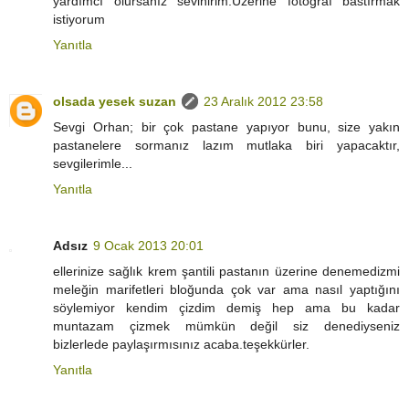
yardımcı olursanız sevinirim.Üzerine fotoğraf bastırmak
istiyorum
Yanıtla
olsada yesek suzan
23 Aralık 2012 23:58
Sevgi Orhan; bir çok pastane yapıyor bunu, size yakın
pastanelere sormanız lazım mutlaka biri yapacaktır,
sevgilerimle...
Yanıtla
Adsız
9 Ocak 2013 20:01
ellerinize sağlık krem şantili pastanın üzerine denemedizmi
meleğin marifetleri bloğunda çok var ama nasıl yaptığını
söylemiyor kendim çizdim demiş hep ama bu kadar
muntazam çizmek mümkün değil siz denediyseniz
bizlerlede paylaşırmısınız acaba.teşekkürler.
Yanıtla