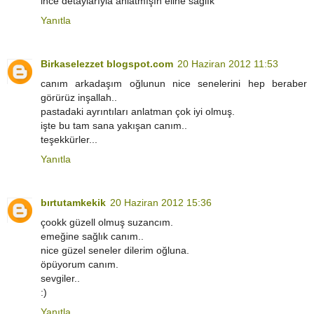
ince detaylarıyla anlatmışın eline sağlık
Yanıtla
Birkaselezzet blogspot.com
20 Haziran 2012 11:53
canım arkadaşım oğlunun nice senelerini hep beraber
görürüz inşallah..
pastadaki ayrıntıları anlatman çok iyi olmuş.
işte bu tam sana yakışan canım..
teşekkürler...
Yanıtla
bırtutamkekik
20 Haziran 2012 15:36
çookk güzell olmuş suzancım.
emeğine sağlık canım..
nice güzel seneler dilerim oğluna.
öpüyorum canım.
sevgiler..
:)
Yanıtla