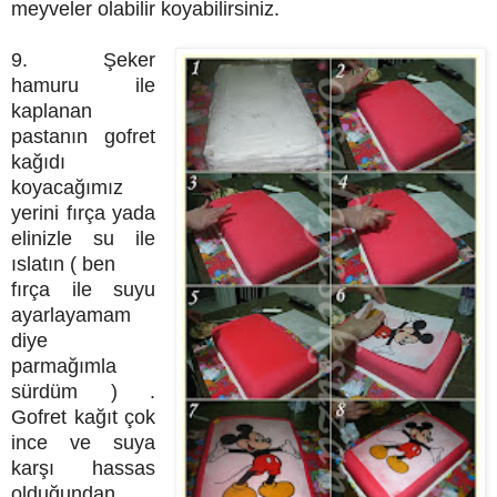
meyveler olabilir koyabilirsiniz.
9. Şeker
hamuru ile
kaplanan
pastanın gofret
kağıdı
koyacağımız
yerini fırça yada
elinizle su ile
ıslatın ( ben
fırça ile suyu
ayarlayamam
diye
parmağımla
sürdüm ) .
Gofret kağıt çok
ince ve suya
karşı hassas
olduğundan