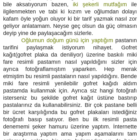
bile aksatıyorum bazen,
iki şekerli mutfağım
ile
ilgilenmekten ve tabi ki kızım ve oğlumdan dolayı
kafam öyle yoğun oluyor ki bir tarif yazmak nasıl zor
geliyor anlatamam. Neyse geç olsun da güç olmasın
deyip yine de paylaşacağım sizlerle.
Oğlumun doğum günü için yaptığım
pastanın
tarifini paylaşmak istiyorum nihayet. Gofret
kağıt(gofret plaka da deniliyor) üzerine baskılı miki
fare resimli pastamın nasıl yapıldığını sizler için
ayrıca fotoğraflamıştım yaparken. Hep merak
etmiştim bu resimli pastaların nasıl yapıldığını. Bende
miki fare resimli yenilebilir gofret kağıdı aldım
pastamda kullanmak için. Ayrıca siz hangi fotoğrafı
isterseniz bu şekilde gofret kağıt üstüne bastırıp
pastalarınız da kullanabilirsiniz. Bir çok pastane belli
bir ücret karşılığında bu gofret plakaları istediğiniz
fotoğrafı basıp satıyor. Ben bu ilk resimli pasta
denememi şeker hamuru üzerine yaptım. İnternette
bir araştırma yaptım ama yapım aşamalarını tam