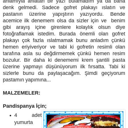
anlamıyla anlatan bir yazı bulamadım ya da bana
denk gelmedi. Sadece gofret plakayı ıslatın ve
pastanın üzerine yapıştırın yazıyordu. Bende
acemice ilk denemem olsa da sizler için ve benim
gibi arayış içine girenlere kolaylık olsun diye
fotoğraflamak istedim. Burada önemli olan gofret
plakayı çok fazla ıslatmamak bunu anladım çünkü
hemen eriyiveriyor ve tabi ki gofretin resimli olan
tarafına asla su değdirmemek çünkü hemen resim
bozulur. Bir daha ki denememi krem şantili pasta
üzerine yapmayı düşünüyorum ilk fırsatta. Tabi ki
sizlerle bunu da paylaşacağım. Şimdi geçiyorum
pastamın yapımına...
MALZEMELER:
Pandispanya İçin;
4 adet
yumurta