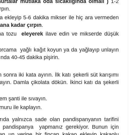
rtalar mutlaka oda sıcaklığında olmalı )
1-2
rpın.
 ekleyip 5-6 dakika mikser ile hiç ara vermeden
lana kadar çırpın
.
tma tozu
eleyerek
ilave edin ve mikserde düşük
borcama yağlı kağıt koyun ya da yağlayıp unlayın
nda 40-45 dakika pişirin.
nra iki kata ayırın. İlk katı şekerli süt karışımı
playın. Damla çikolata dökün. İkinci katı da şekerli
m şanti ile sıvayın.
muru ile kaplayın.
da yalnızca sade olan pandispanyanın tarifini
lu pandispanya yapmanız gerekiyor. Bunun için
an un yerine bir fincan kakao ekleyip kakaolu