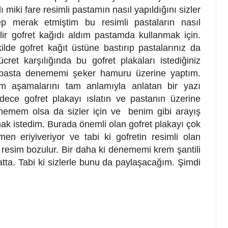
ı miki fare resimli pastamın nasıl yapıldığını sizler
ep merak etmiştim bu resimli pastaların nasıl
ilir gofret kağıdı aldım pastamda kullanmak için.
ilde gofret kağıt üstüne bastırıp pastalarınız da
ücret karşılığında bu gofret plakaları istediğiniz
li pasta denememi şeker hamuru üzerine yaptım.
ım aşamalarını tam anlamıyla anlatan bir yazı
ce gofret plakayı ıslatın ve pastanın üzerine
enemem olsa da sizler için ve benim gibi arayış
amak istedim. Burada önemli olan gofret plakayı çok
 eriyiveriyor ve tabi ki gofretin resimli olan
esim bozulur. Bir daha ki denememi krem şantili
tta. Tabi ki sizlerle bunu da paylaşacağım. Şimdi