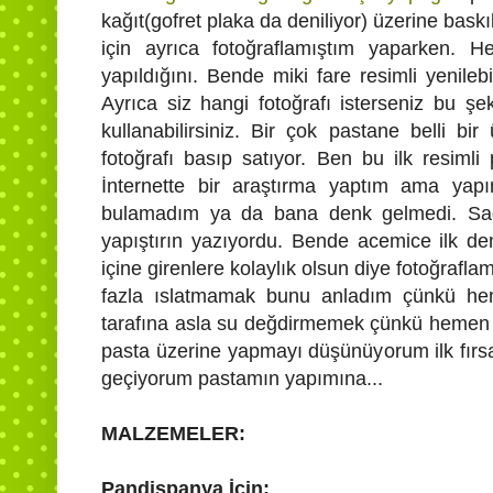
kağıt(gofret plaka da deniliyor) üzerine baskıl
için ayrıca fotoğraflamıştım yaparken. H
yapıldığını. Bende miki fare resimli yenileb
Ayrıca siz hangi fotoğrafı isterseniz bu şek
kullanabilirsiniz. Bir çok pastane belli bir 
fotoğrafı basıp satıyor. Ben bu ilk resim
İnternette bir araştırma yaptım ama yap
bulamadım ya da bana denk gelmedi. Sade
yapıştırın yazıyordu. Bende acemice ilk d
içine girenlere kolaylık olsun diye fotoğrafl
fazla ıslatmamak bunu anladım çünkü hemen
tarafına asla su değdirmemek çünkü hemen r
pasta üzerine yapmayı düşünüyorum ilk fırsa
geçiyorum pastamın yapımına...
MALZEMELER:
Pandispanya İçin;