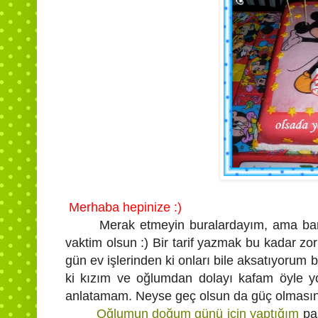
Merhaba hepinize :)
Merak etmeyin buralardayım, ama bana b
vaktim olsun :) Bir tarif yazmak bu kadar zo
gün ev işlerinden ki onları bile aksatıyorum
ki kızım ve oğlumdan dolayı kafam öyle yoğ
anlatamam. Neyse geç olsun da güç olmasın 
Oğlumun doğum günü için yaptığım
pas