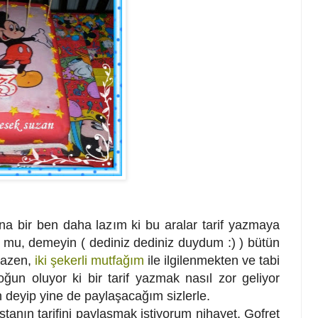
ir ben daha lazım ki bu aralar tarif yazmaya
r mu, demeyin ( dediniz dediniz duydum :) ) bütün
 bazen,
iki şekerli mutfağım
ile ilgilenmekten ve tabi
un oluyor ki bir tarif yazmak nasıl zor geliyor
deyip yine de paylaşacağım sizlerle.
tanın tarifini paylaşmak istiyorum nihayet. Gofret