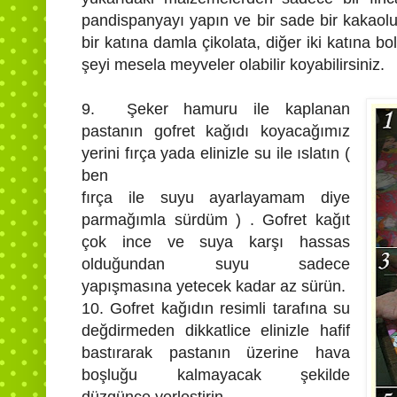
pandispanyayı yapın ve bir sade bir kakaolu
bir katına damla çikolata, diğer iki katına bo
şeyi mesela meyveler olabilir koyabilirsiniz.
9. Şeker hamuru ile kaplanan
pastanın gofret kağıdı koyacağımız
yerini fırça yada elinizle su ile ıslatın (
ben
fırça ile suyu ayarlayamam diye
parmağımla sürdüm ) . Gofret kağıt
çok ince ve suya karşı hassas
olduğundan suyu sadece
yapışmasına yetecek kadar az sürün.
10. Gofret kağıdın resimli tarafına su
değdirmeden dikkatlice elinizle hafif
bastırarak pastanın üzerine hava
boşluğu kalmayacak şekilde