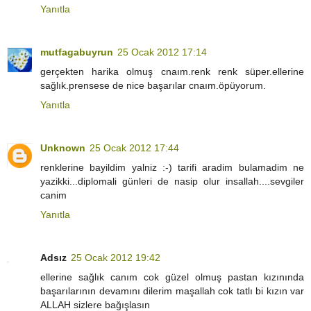
Yanıtla
mutfagabuyrun
25 Ocak 2012 17:14
gerçekten harika olmuş cnaım.renk renk süper.ellerine
sağlık.prensese de nice başarılar cnaım.öpüyorum.
Yanıtla
Unknown
25 Ocak 2012 17:44
renklerine bayildim yalniz :-) tarifi aradim bulamadim ne
yazikki...diplomali günleri de nasip olur insallah....sevgiler
canim
Yanıtla
Adsız
25 Ocak 2012 19:42
ellerine sağlık canım cok güzel olmuş pastan kızınında
başarılarının devamını dilerim maşallah cok tatlı bi kızın var
ALLAH sizlere bağışlasın