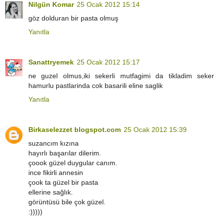
Nilgün Komar
25 Ocak 2012 15:14
göz dolduran bir pasta olmuş
Yanıtla
Sanattryemek
25 Ocak 2012 15:17
ne guzel olmus,iki sekerli mutfagimi da tikladim seker
hamurlu pastlarinda cok basarili eline saglik
Yanıtla
Birkaselezzet blogspot.com
25 Ocak 2012 15:39
suzancım kızına
hayırlı başarılar dilerim.
çoook güzel duygular canım.
ince fikirli annesin
çook ta güzel bir pasta
ellerine sağlık.
görüntüsü bile çok güzel.
:)))))