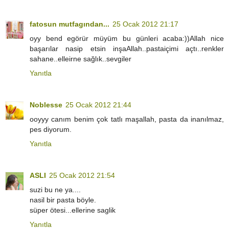
fatosun mutfagından...
25 Ocak 2012 21:17
oyy bend egörür müyüm bu günleri acaba:))Allah nice
başarılar nasip etsin inşaAllah..pastaiçimi açtı..renkler
sahane..elleirne sağlık..sevgiler
Yanıtla
Noblesse
25 Ocak 2012 21:44
ooyyy canım benim çok tatlı maşallah, pasta da inanılmaz,
pes diyorum.
Yanıtla
ASLI
25 Ocak 2012 21:54
suzi bu ne ya....
nasil bir pasta böyle.
süper ötesi...ellerine saglik
Yanıtla